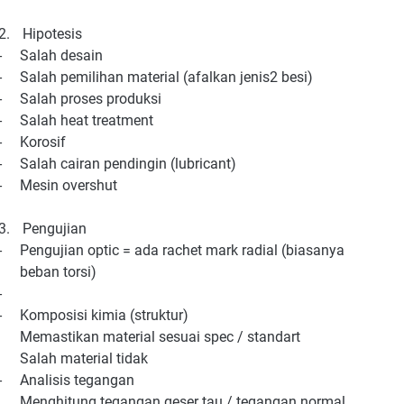
2.
Hipotesis
-
Salah desain
-
Salah pemilihan material (afalkan jenis2 besi)
-
Salah proses produksi
-
Salah heat treatment
-
Korosif
-
Salah cairan pendingin (lubricant)
-
Mesin overshut
3.
Pengujian
-
Pengujian optic = ada rachet mark radial (biasanya
beban torsi)
-
-
Komposisi kimia (struktur)
Memastikan material sesuai spec / standart
Salah material tidak
-
Analisis tegangan
Menghitung tegangan geser tau / tegangan normal