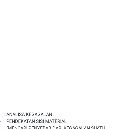
ANALISA KEGAGALAN
-
PENDEKATAN SISI MATERIAL
(MENCARI PENYEBAB DARI KEGAGALAN SUATU