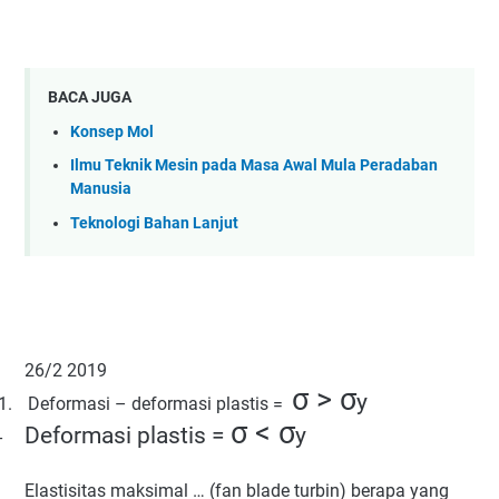
BACA JUGA
Konsep Mol
Ilmu Teknik Mesin pada Masa Awal Mula Peradaban
Manusia
Teknologi Bahan Lanjut
26/2 2019
σ > σ
y
1.
Deformasi – deformasi plastis =
σ < σ
Deformasi plastis =
y
-
Elastisitas maksimal … (fan blade turbin) berapa yang