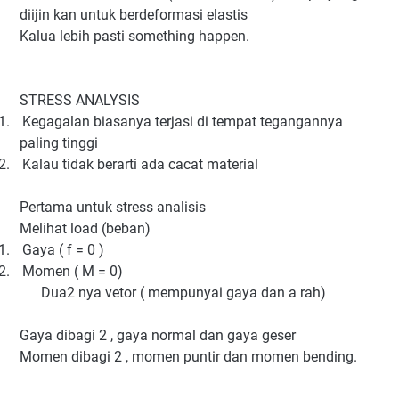
diijin kan untuk berdeformasi elastis
Kalua lebih pasti something happen.
STRESS ANALYSIS
1.
Kegagalan biasanya terjasi di tempat tegangannya
paling tinggi
2.
Kalau tidak berarti ada cacat material
Pertama untuk stress analisis
Melihat load (beban)
1.
Gaya ( f = 0 )
2.
Momen ( M = 0)
Dua2 nya vetor ( mempunyai gaya dan a rah)
Gaya dibagi 2 , gaya normal dan gaya geser
Momen dibagi 2 , momen puntir dan momen bending.