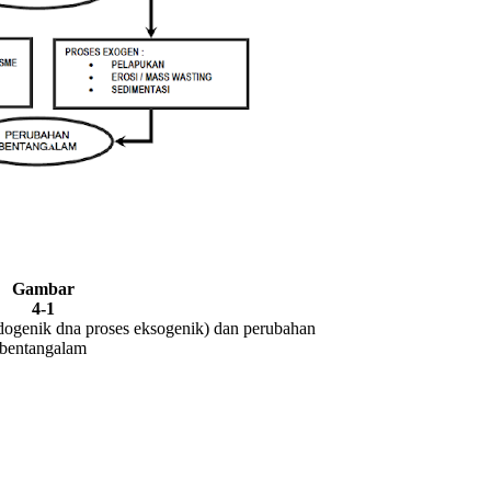
Gambar
4-1
ndogenik dna proses eksogenik) dan perubahan
bentangalam