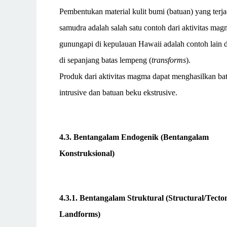
Pembentukan material kulit bumi (batuan) yang terj
samudra adalah salah satu contoh dari aktivitas m
gunungapi di kepulauan Hawaii adalah contoh lain da
di sepanjang batas lempeng (
transforms
).
Produk dari aktivitas magma dapat menghasilkan ba
intrusive dan batuan beku ekstrusive.
4.3. Bentangalam Endogenik (Bentangalam
Konstruksional)
4.3.1. Bentangalam Struktural (Structural/Tecto
Landforms)