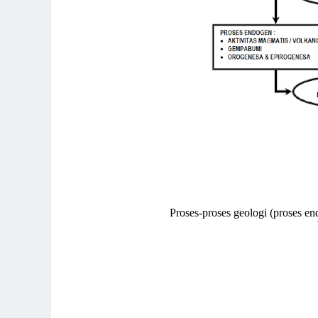
Proses-proses geologi (proses e