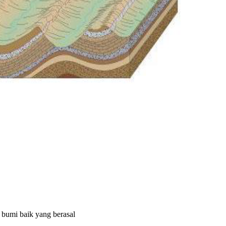
i bumi baik yang berasal