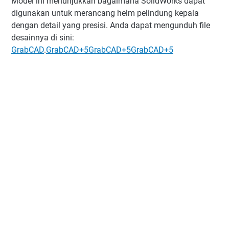
Model ini menunjukkan bagaimana SolidWorks dapat
digunakan untuk merancang helm pelindung kepala
dengan detail yang presisi. Anda dapat mengunduh file
desainnya di sini:
GrabCAD
.
GrabCAD
+5
GrabCAD
+5
GrabCAD
+5